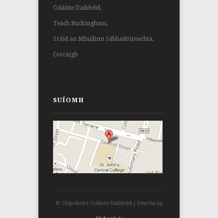
Coláiste Daibhéid,
Teach Buckingham,
Sráid an Mhuilinn Sábhadóireachta,
Corcaigh
SUÍOMH
© Cóipcheart Coláiste Daibhéid | Deartha ag