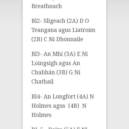
Breathnach
Bl2- Sligeach (2A) D O
Teangana agus Liatroim
(2B) C Ní Dhonnaile
Bl3- An Mhí (3A) E Ní
Loingsigh agus An
Chabhán (3B) G Ní
Chathail
Bl4- An Longfort (4A) N
Holmes agus (4B) N
Holmes