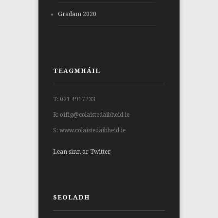
Gradam 2020
TEAGMHÁIL
T: 021 4917733
R: oifig@colaistedaibheid.ie
S: www.colaistedaibheid.ie
Lean sinn ar Twitter
SEOLADH