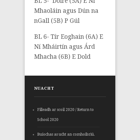
BL 5- Doire (5A) E Ní
Mhaoláin agus Dún na
nGall (5B) P Gúl
BL 6- Tír Eoghain (6A) E
Ní Mháirtín agus Árd
Mhacha (6B) E Dold
NUACHT
Filleadh ar scoil 2020 / Return to
School 2020
Buíochas as ucht an comhoibriú.